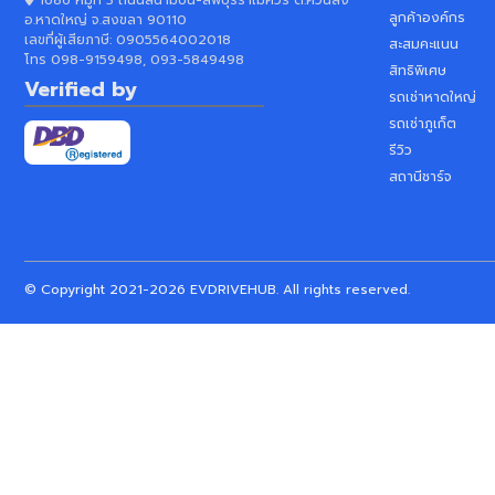
ลูกค้าองค์กร
อ.หาดใหญ่ จ.สงขลา 90110
เลขที่ผู้เสียภาษี:
0905564002018
สะสมคะแนน
โทร
098-9159498, 093-5849498
สิทธิพิเศษ
Verified by
รถเช่าหาดใหญ่
รถเช่าภูเก็ต
รีวิว
สถานีชาร์จ
© Copyright 2021-
2026
EVDRIVEHUB. All rights reserved.