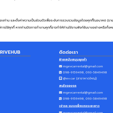
ของท่าน และตั้งค่าความเป็นส่วนตัวเพื่อระงับการรวบรวมข้อมูลโดยคุกกี้ในอนาคต (ร
ารใช้คุกกี้ หากท่านปิดการทำงานคุกกี้อาจทำให้ท่านใช้งานฟังก์ชันบางอย่างหรือทั้ง
RIVEHUB
ติดต่อเรา
ฝ่ายสนับสนุนลูกค้า
mgevcarrental@gmail.com
098-9159498, 093-5849498
@ev.car (
สาขาหาดใหญ่
)
สนใจจองรถ
mgevcarrental@gmail.com
098-9159498, 093-5849498
เช่ารถ แบบแพ็คเกจระยะยาว
mgevcarrental@gmail.com