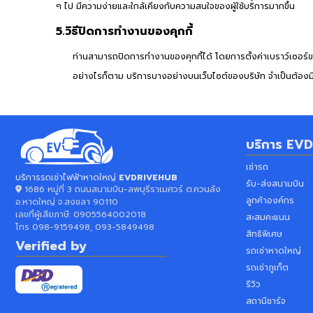
ๆ ไป มีความง่ายและใกล้เคียงกับความสนใจของผู้ใช้บริการมากขึ้น
5.วิธีปิดการทำงานของคุกกี้
ท่านสามารถปิดการทำงานของคุกกี้ได้ โดยการตั้งค่าเบราว์เซอร์
อย่างไรก็ตาม บริการบางอย่างบนเว็บไซต์ของบริษัท จำเป็นต้องมีก
บริการ
EVD
เช่ารถ
บริการรถเช่าไฟฟ้าหาดใหญ่
EVDRIVEHUB
รับ-ส่งสนามบิน
1686 หมู่ที่ 3 ถนนสนามบิน-ลพบุรีราเมศวร์ ต.ควนลัง
ลูกค้าองค์กร
อ.หาดใหญ่ จ.สงขลา 90110
เลขที่ผู้เสียภาษี:
0905564002018
สะสมคะแนน
โทร
098-9159498, 093-5849498
สิทธิพิเศษ
Verified by
รถเช่าหาดใหญ่
รถเช่าภูเก็ต
รีวิว
สถานีชาร์จ