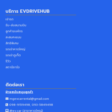
บริการ
EVDRIVEHUB
เช่ารถ
รับ-ส่งสนามบิน
ลูกค้าองค์กร
สะสมคะแนน
สิทธิพิเศษ
รถเช่าหาดใหญ่
รถเช่าภูเก็ต
รีวิว
สถานีชาร์จ
ติดต่อเรา
ฝ่ายสนับสนุนลูกค้า
mgevcarrental@gmail.com
098-9159498, 093-5849498
@ev.car (
สาขาหาดใหญ่
)