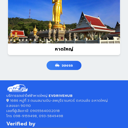
หาดใหญ่
จองรถ
บริการรถเช่าไฟฟ้าหาดใหญ่
EVDRIVEHUB
1686 หมู่ที่ 3 ถนนสนามบิน-ลพบุรีราเมศวร์ ต.ควนลัง อ.หาดใหญ่
จ.สงขลา 90110
เลขที่ผู้เสียภาษี:
0905564002018
โทร
098-9159498, 093-5849498
Verified by