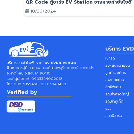
QR Code ตู้ชาร์จ EV Station จางหายทำยังไงดี
10/30/2024
บริการ
EVD
เช่ารถ
บริการรถเช่าไฟฟ้าหาดใหญ่
EVDRIVEHUB
รับ-ส่งสนามบิน
1686 หมู่ที่ 3 ถนนสนามบิน-ลพบุรีราเมศวร์ ต.ควนลัง
ลูกค้าองค์กร
อ.หาดใหญ่ จ.สงขลา 90110
เลขที่ผู้เสียภาษี:
0905564002018
สะสมคะแนน
โทร
098-9159498, 093-5849498
สิทธิพิเศษ
Verified by
รถเช่าหาดใหญ่
รถเช่าภูเก็ต
รีวิว
สถานีชาร์จ