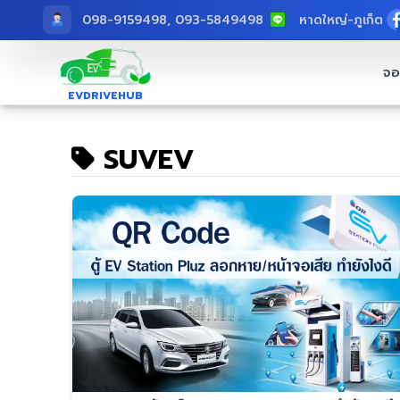
098-9159498, 093-5849498
หาดใหญ่
-
ภูเก็ต
จอ
EVDRIVEHUB
SUVEV